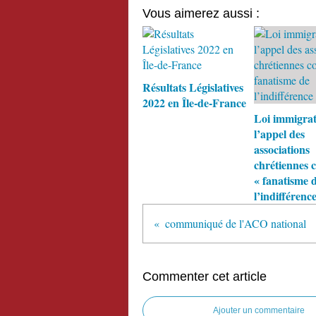
Vous aimerez aussi :
Résultats Législatives
2022 en Île-de-France
Loi immigrat
l’appel des
associations
chrétiennes c
« fanatisme 
l’indifférence
communiqué de l'ACO national
Commenter cet article
Ajouter un commentaire