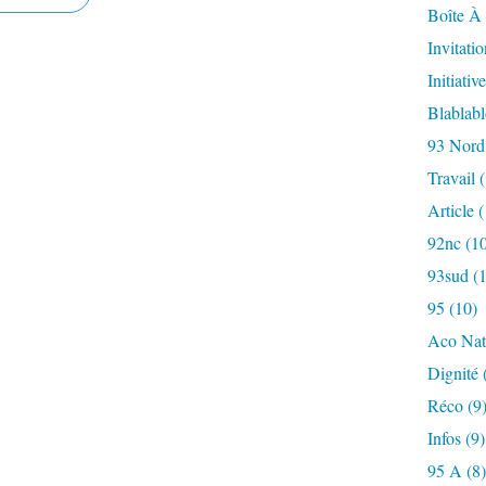
Boîte À 
Invitatio
Initiative
Blablab
93 Nord
Travail
(
Article
(
92nc
(10
93sud
(1
95
(10)
Aco Nat
Dignité
Réco
(9
Infos
(9)
95 A
(8)