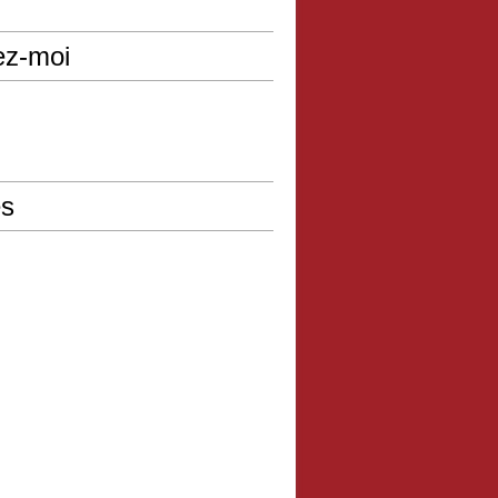
ez-moi
s