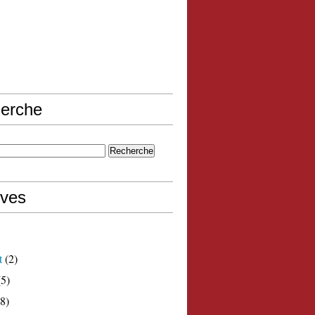
erche
ives
t
(2)
5)
8)