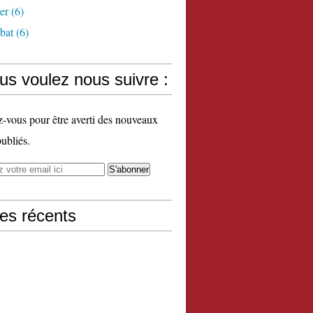
er
(6)
bat
(6)
us voulez nous suivre :
vous pour être averti des nouveaux
publiés.
les récents