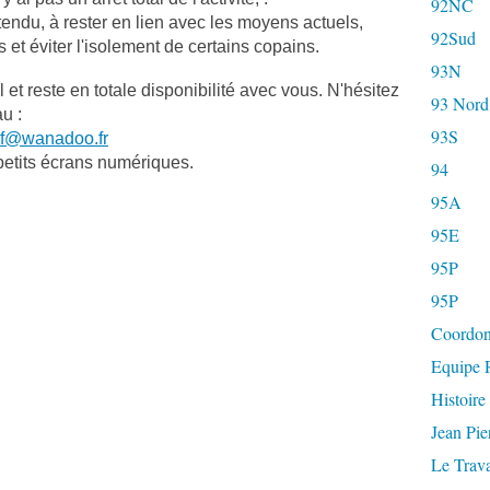
92NC
ndu, à rester en lien avec les moyens actuels,
92Sud
et éviter l'isolement de certains copains.
93N
l et reste en totale disponibilité avec vous. N'hésitez
93 Nord
u :
93S
if@wanadoo.fr
petits écrans numériques.
94
95A
95E
95P
95P
Coordon
Equipe R
Histoire
Jean Pi
Le Trava