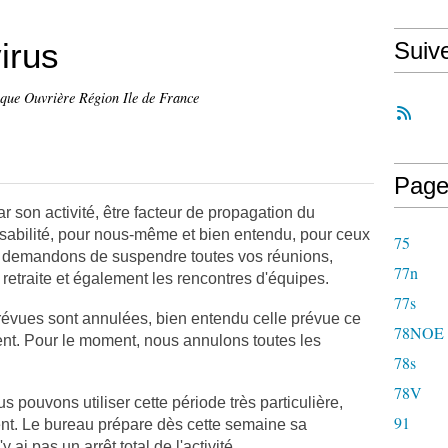
irus
Suiv
ique Ouvrière Région Ile de France
Page
r son activité, être facteur de propagation du
nsabilité, pour nous-même et bien entendu, pour ceux
75
s demandons de suspendre toutes vos réunions,
77n
 retraite et également les rencontres d'équipes.
77s
révues sont annulées, bien entendu celle prévue ce
78NOE
nt. Pour le moment, nous annulons toutes les
78s
78V
ouvons utiliser cette période très particulière,
91
ent. Le bureau prépare dès cette semaine sa
 ai pas un arrêt total de l'activité, .