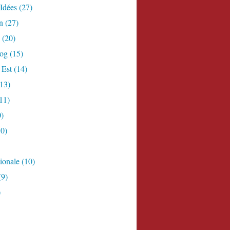
Idées
(27)
n
(27)
(20)
log
(15)
 Est
(14)
13)
11)
)
0)
ionale
(10)
(9)
)