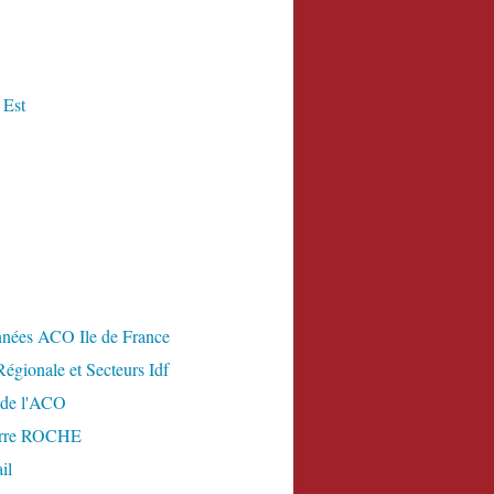
 Est
nées ACO Ile de France
égionale et Secteurs Idf
 de l'ACO
erre ROCHE
il