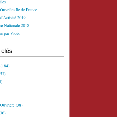
iles
Ouvrière Ile de France
d'Activité 2019
re Nationale 2018
re par Vidéo
 clés
(184)
53)
4)
 Ouvrière
(38)
36)