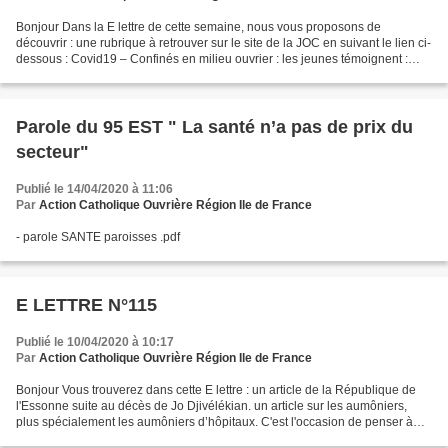
Bonjour Dans la E lettre de cette semaine, nous vous proposons de
découvrir : une rubrique à retrouver sur le site de la JOC en suivant le lien ci-
dessous : Covid19 – Confinés en milieu ouvrier : les jeunes témoignent :
http://www.joc.asso.fr/confines-milieu-ouvrier-3/...
Parole du 95 EST " La santé n’a pas de prix du
secteur"
Publié le 14/04/2020 à 11:06
Par
Action Catholique Ouvrière Région Ile de France
- parole SANTE paroisses .pdf
E LETTRE N°115
Publié le 10/04/2020 à 10:17
Par
Action Catholique Ouvrière Région Ile de France
Bonjour Vous trouverez dans cette E lettre : un article de la République de
l'Essonne suite au décès de Jo Djivélékian. un article sur les aumôniers,
plus spécialement les aumôniers d’hôpitaux. C'est l'occasion de penser à
tous nos aumôniers qui vivent...