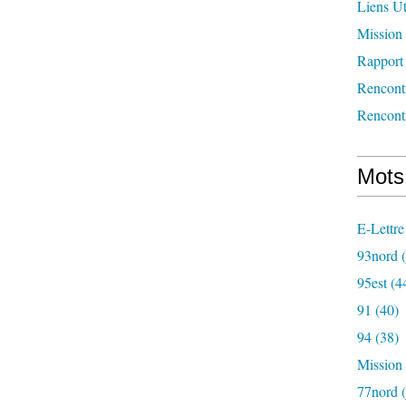
Liens Ut
Mission 
Rapport 
Rencont
Rencont
Mots
E-Lettre
93nord
(
95est
(4
91
(40)
94
(38)
Mission
77nord
(