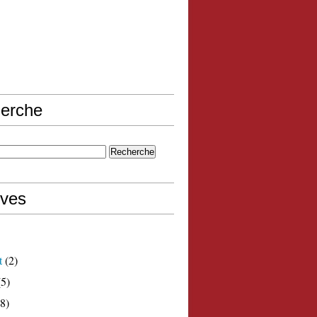
erche
ives
t
(2)
5)
8)