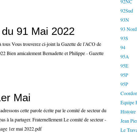
92NC
92Sud
93N
 du 91 Mai 2022
93 Nord
93S
à tous Vous trouverez ci-joint la Gazette de l’ACO de
94
22 Bien amicalement Bernadette et Philippe - Gazette
95A
95E
95P
95P
Coordon
1er Mai
Equipe R
dressons cette parole écrite par le comité de secteur du
Histoire
as à la partager. Fraternellement Le comité de secteur -
Jean Pi
ge 1er mai 2022.pdf
Le Trava