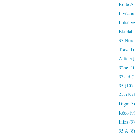
Boîte À 
Invitatio
Initiative
Blablab
93 Nord
Travail
(
Article
(
92nc
(10
93sud
(1
95
(10)
Aco Nat
Dignité
Réco
(9
Infos
(9)
95 A
(8)