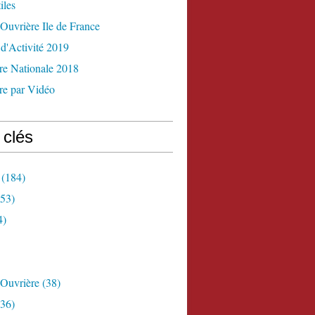
iles
Ouvrière Ile de France
d'Activité 2019
re Nationale 2018
re par Vidéo
 clés
(184)
53)
4)
 Ouvrière
(38)
36)