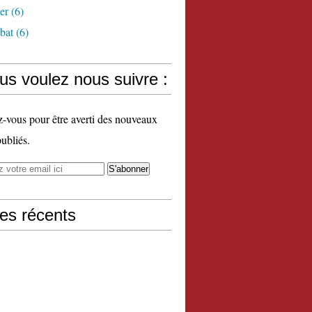
er
(6)
bat
(6)
us voulez nous suivre :
vous pour être averti des nouveaux
publiés.
les récents