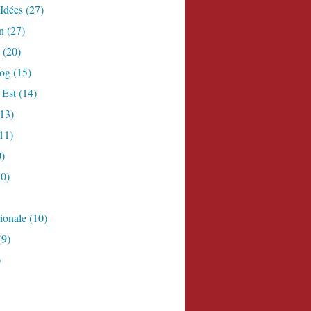
Idées
(27)
n
(27)
(20)
log
(15)
 Est
(14)
13)
11)
)
0)
ionale
(10)
(9)
)