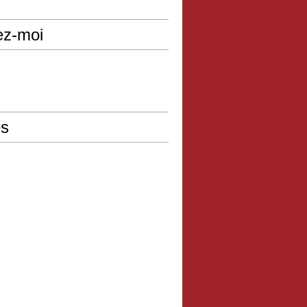
ez-moi
s