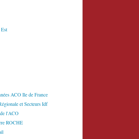
 Est
nées ACO Ile de France
égionale et Secteurs Idf
 de l'ACO
erre ROCHE
il