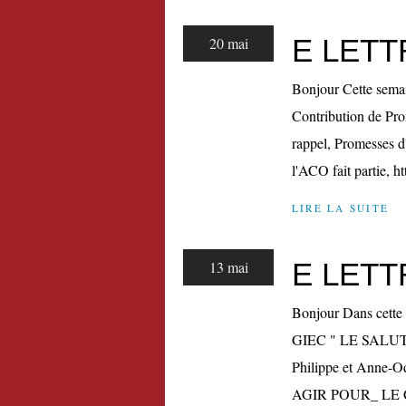
E LETT
20 mai
Bonjour Cette semai
Contribution de Pro
rappel, Promesses d'
l'ACO fait partie, ht
LIRE LA SUITE
E LETT
13 mai
Bonjour Dans cette 
GIEC " LE SALUT
Philippe et Anne-Od
AGIR POUR_ LE 