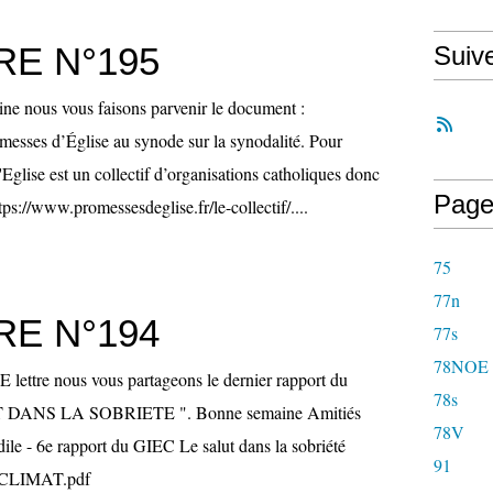
RE N°195
Suiv
ne nous vous faisons parvenir le document :
messes d’Église au synode sur la synodalité. Pour
Eglise est un collectif d’organisations catholiques donc
Page
tps://www.promessesdeglise.fr/le-collectif/....
75
77n
RE N°194
77s
78NOE
E lettre nous vous partageons le dernier rapport du
78s
 DANS LA SOBRIETE ". Bonne semaine Amitiés
78V
ile - 6e rapport du GIEC Le salut dans la sobriété
91
CLIMAT.pdf