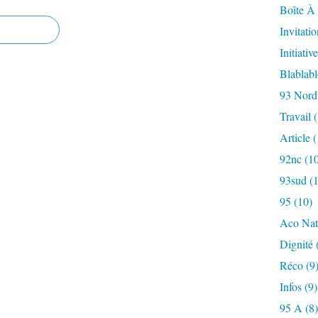
Boîte À 
Invitatio
Initiative
Blablab
93 Nord
Travail
(
Article
(
92nc
(10
93sud
(1
95
(10)
Aco Nat
Dignité
Réco
(9
Infos
(9)
95 A
(8)