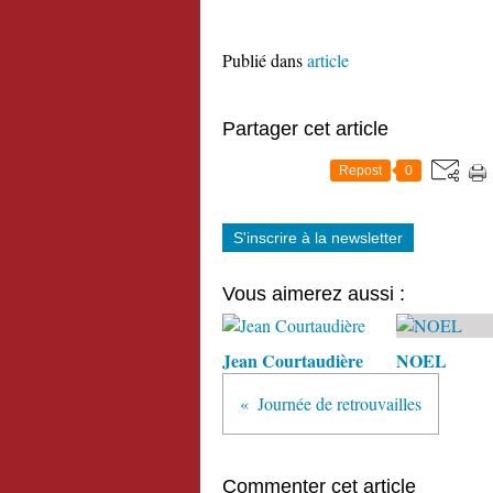
Publié dans
article
Partager cet article
Repost
0
S'inscrire à la newsletter
Vous aimerez aussi :
Jean Courtaudière
NOEL
Journée de retrouvailles
Commenter cet article