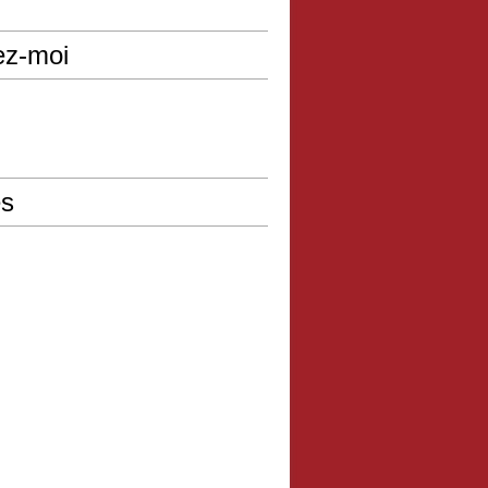
ez-moi
s