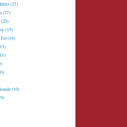
Idées
(27)
n
(27)
(20)
log
(15)
 Est
(14)
13)
11)
)
0)
ionale
(10)
(9)
)