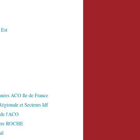
 Est
nées ACO Ile de France
égionale et Secteurs Idf
 de l'ACO
erre ROCHE
il