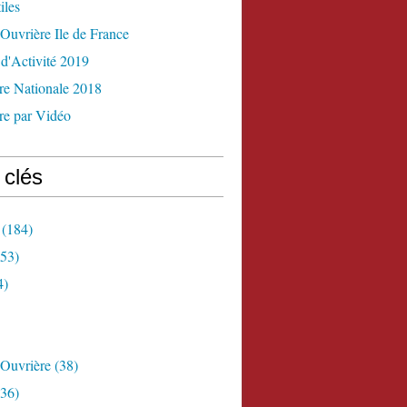
iles
Ouvrière Ile de France
d'Activité 2019
re Nationale 2018
re par Vidéo
 clés
(184)
53)
4)
 Ouvrière
(38)
36)