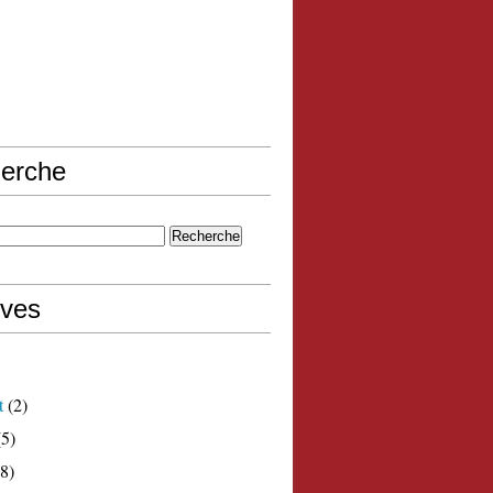
erche
ives
t
(2)
5)
8)