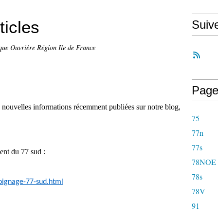
ticles
Suiv
que Ouvrière Région Ile de France
Page
es nouvelles informations récemment publiées sur notre blog,
75
77n
77s
ent du 77 sud :
78NOE
78s
oignage-77-sud.html
78V
91