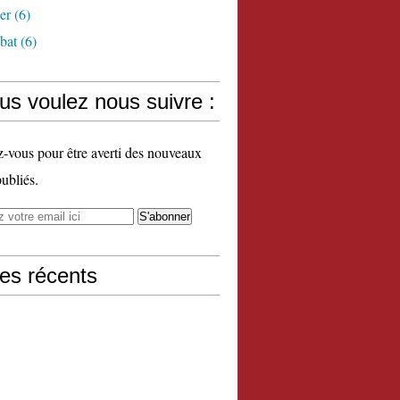
er
(6)
bat
(6)
us voulez nous suivre :
vous pour être averti des nouveaux
publiés.
les récents