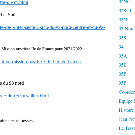
92NC
tte-du-91.html
92Sud
rd et Sud
93N
le-de-l-inter-secteur-aco-du-92-nord-centre-et-du-92-
93 Nord
93S
94
ion Mission ouvrière Ile de France pour 2021/2022
95A
ation-mission-ouvriere-de-l-ile-de-france-
95E
95P
95P
les du 93 nord
Coordon
nee-de-retrouvailles.html
Equipe R
Histoire
Jean Pi
utes ces richesses.
Le Trava