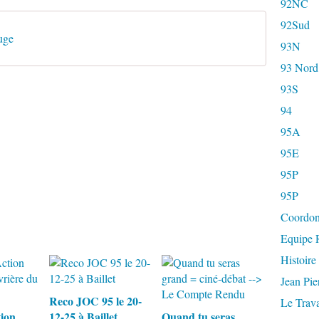
92NC
92Sud
uge
93N
93 Nord
93S
94
95A
95E
95P
95P
Coordon
Equipe R
Histoire
Jean Pi
Reco JOC 95 le 20-
Le Trava
tion
12-25 à Baillet
Quand tu seras