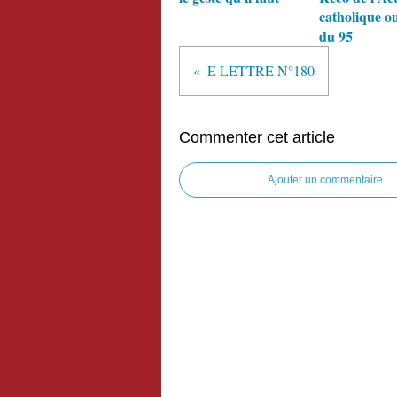
catholique o
du 95
E LETTRE N°180
Commenter cet article
Ajouter un commentaire