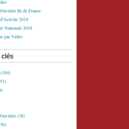
iles
Ouvrière Ile de France
d'Activité 2019
re Nationale 2018
re par Vidéo
 clés
(184)
53)
4)
 Ouvrière
(38)
36)