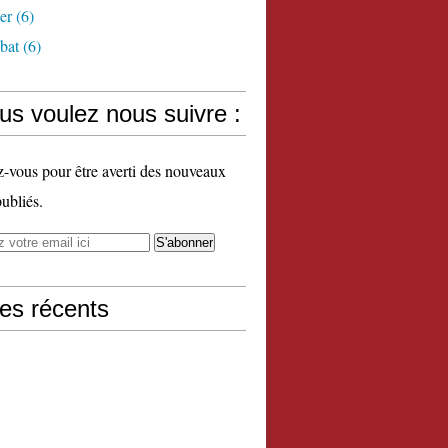
er
(6)
bat
(6)
us voulez nous suivre :
vous pour être averti des nouveaux
publiés.
les récents