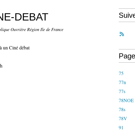
INE-DEBAT
Suiv
lique Ouvrière Région Ile de France
 à un Ciné débat
Page
7h
75
77n
77s
78NOE
78s
78V
91