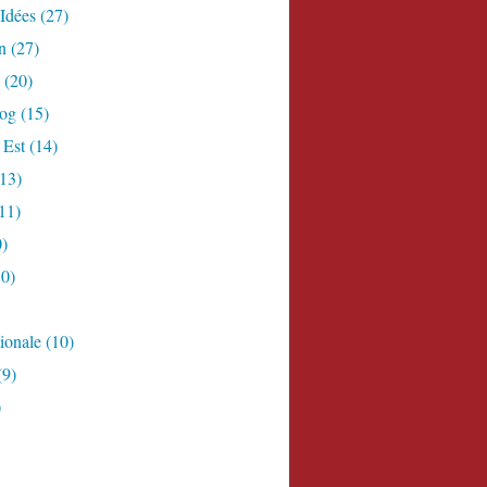
Idées
(27)
n
(27)
(20)
log
(15)
 Est
(14)
13)
11)
)
0)
ionale
(10)
(9)
)