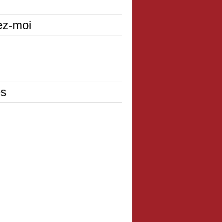
ez-moi
s