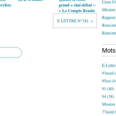
Liens Ut
uvrière
grand = ciné-débat --
Mission 
> Le Compte Rendu
Rapport 
E LETTRE N°181
Rencont
Rencont
Mots
E-Lettre
93nord
(
95est
(4
91
(40)
94
(38)
Mission
77nord
(