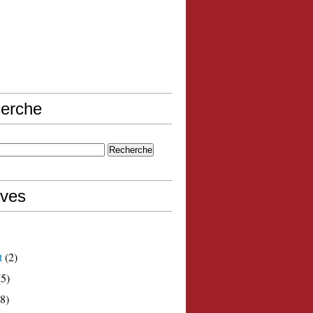
erche
ives
t
(2)
5)
8)