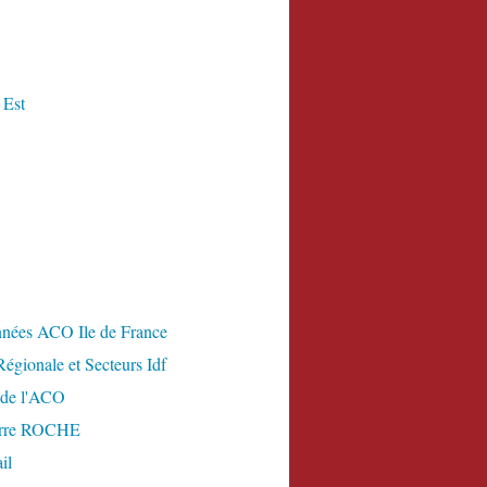
 Est
nées ACO Ile de France
égionale et Secteurs Idf
 de l'ACO
erre ROCHE
il