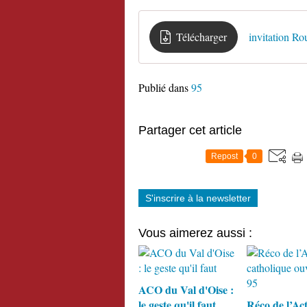
Télécharger
invitation Ro
Publié dans
95
Partager cet article
Repost
0
S'inscrire à la newsletter
Vous aimerez aussi :
ACO du Val d'Oise :
le geste qu'il faut
Réco de l’Ac