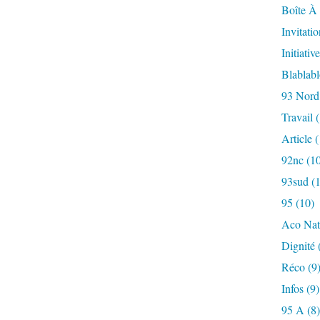
Boîte À 
Invitatio
Initiative
Blablab
93 Nord
Travail
(
Article
(
92nc
(10
93sud
(1
95
(10)
Aco Nat
Dignité
Réco
(9
Infos
(9)
95 A
(8)