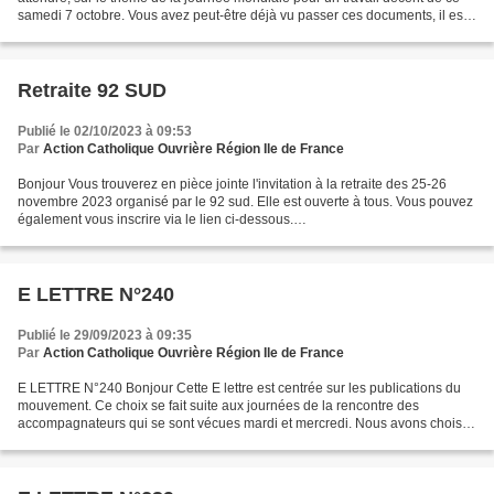
samedi 7 octobre. Vous avez peut-être déjà vu passer ces documents, il est
aussi important de les partager,...
Retraite 92 SUD
Publié le 02/10/2023 à 09:53
Par
Action Catholique Ouvrière Région Ile de France
Bonjour Vous trouverez en pièce jointe l'invitation à la retraite des 25-26
novembre 2023 organisé par le 92 sud. Elle est ouverte à tous. Vous pouvez
également vous inscrire via le lien ci-dessous.
https://www.aco92sud.fr/2023/09/retraite-les-25-et-26-novembre-2023-a-
chevilly-larue-vie-spirituelle-et-solidarite.html...
E LETTRE N°240
Publié le 29/09/2023 à 09:35
Par
Action Catholique Ouvrière Région Ile de France
E LETTRE N°240 Bonjour Cette E lettre est centrée sur les publications du
mouvement. Ce choix se fait suite aux journées de la rencontre des
accompagnateurs qui se sont vécues mardi et mercredi. Nous avons choisi
de faire une présentation claire et précise...