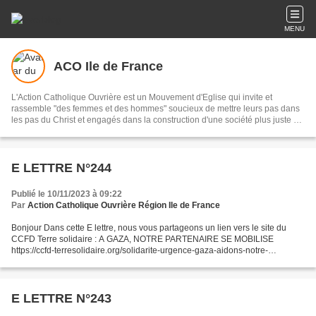
MENU
ACO Ile de France
L'Action Catholique Ouvrière est un Mouvement d'Eglise qui invite et
rassemble "des femmes et des hommes" soucieux de mettre leurs pas dans
les pas du Christ et engagés dans la construction d'une société plus juste où
la dignité de l'homme soit reconnue.
E LETTRE N°244
Publié le 10/11/2023 à 09:22
Par
Action Catholique Ouvrière Région Ile de France
Bonjour Dans cette E lettre, nous vous partageons un lien vers le site du
CCFD Terre solidaire : A GAZA, NOTRE PARTENAIRE SE MOBILISE
https://ccfd-terresolidaire.org/solidarite-urgence-gaza-aidons-notre-
partenaire-sur-le-terrain/?
utm_source=sfmc&utm_medium=email&utm_campaign=NL_OCTOBRE_20
23...
E LETTRE N°243