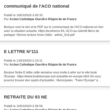
communiqué de l'ACO national
Publié le 18/03/2020 à 09:35
Par
Action Catholique Ouvrière Région Ile de France
Bonjour voici le lien et le PDF sur le communiqué de l'ACO national en lien
avec la situation actuelle. https://acofrance.fr/L-ACO-au-ralentit Merci de
partager ! Bonne lecture Anne-Odile - article_618.pdf
E LETTRE N°111
Publié le 13/03/2020 à 10:11
Par
Action Catholique Ouvrière Région Ile de France
Bonjour Notre E lettre cette semaine vous invite à aller sur le site toute
l'Europe : https://www.touteleurope.eu/l-actualite-en-europe.html Où vous
pourrez trouver des sujets d'actualités : Municipales : "Faire l'Europe" à
travers les communes Egalité...
RETRAITE DU 93 NE
Publié le 10/03/2020 à 08:50
Par
Action Catholique Ouvrière Région Ile de France