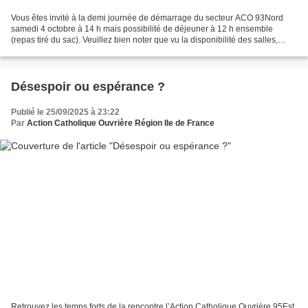
Vous êtes invité à la demi journée de démarrage du secteur ACO 93Nord
samedi 4 octobre à 14 h mais possibilité de déjeuner à 12 h ensemble
(repas tiré du sac). Veuillez bien noter que vu la disponibilité des salles,
nous nous retrouvons à Epinay à notre...
Désespoir ou espérance ?
Publié le 25/09/2025 à 23:22
Par
Action Catholique Ouvrière Région Ile de France
Retrouvez les temps forts de la rencontre l’Action Catholique Ouvrière 95Est