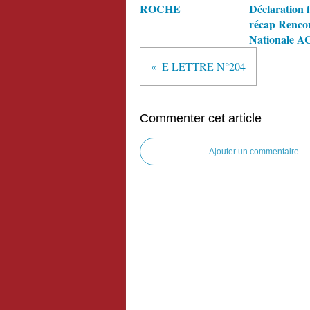
ROCHE
Déclaration f
récap Renco
Nationale A
E LETTRE N°204
Commenter cet article
Ajouter un commentaire