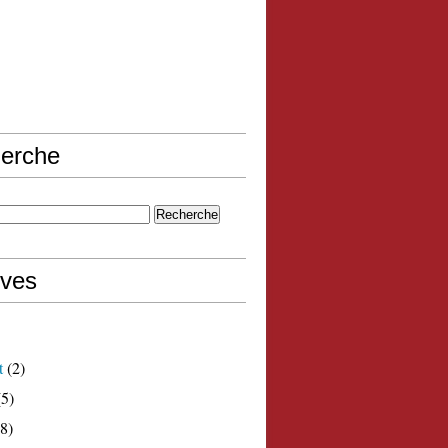
erche
ives
t
(2)
5)
8)