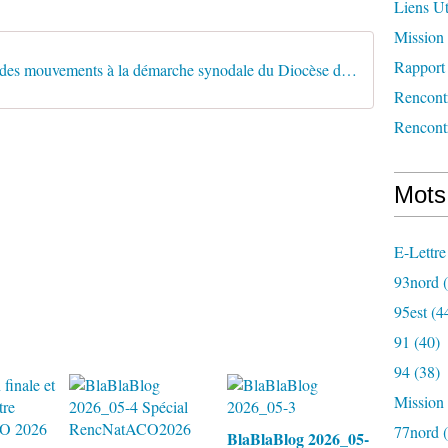
Liens Ut
Mission 
Rapport 
Contribution des mouvements à la démarche synodale du Diocèse de Nanterre_Vdef
Rencont
Rencont
Mots
E-Lettre
93nord
(
95est
(4
91
(40)
94
(38)
Mission
77nord
(
BlaBlaBlog 2026_05-