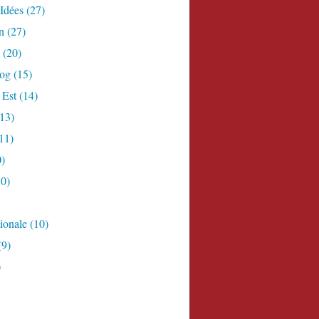
Idées
(27)
n
(27)
(20)
log
(15)
 Est
(14)
13)
11)
)
0)
ionale
(10)
(9)
)