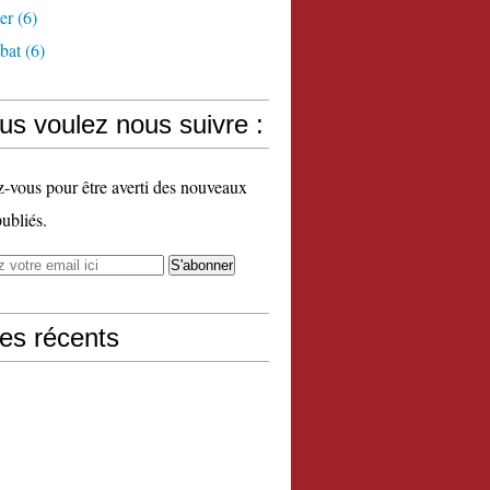
er
(6)
bat
(6)
us voulez nous suivre :
vous pour être averti des nouveaux
publiés.
les récents