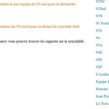
92NC
ibution-d-une-equipe-du-93-sud-pour-la-demarche-
92Sud
93N
93 Nord
ibutions-du-93-nord-pour-la-demarche-synodale.html
93S
94
rance vous pouvez trouver les rapports sur la synodalité.
95A
95E
95P
95P
Coordon
Equipe R
Histoire
Jean Pi
Le Trava