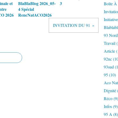
inale et
BlaBlaBlog 2026_05-
3
Boîte À 
ntre
4 Spécial
Invitatio
CO 2026
RencNatACO2026
Initiative
INVITATION DU 91
Blablab
93 Nord
Travail
(
Article
(
92nc
(10
93sud
(1
95
(10)
Aco Nat
Dignité
Réco
(9
Infos
(9)
95 A
(8)