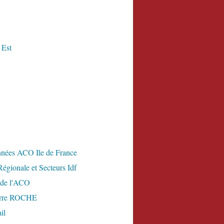
 Est
nées ACO Ile de France
égionale et Secteurs Idf
 de l'ACO
erre ROCHE
il