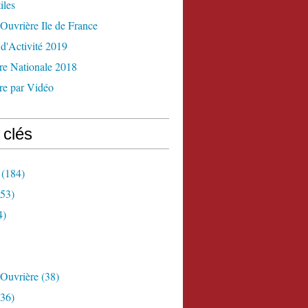
iles
Ouvrière Ile de France
d'Activité 2019
re Nationale 2018
re par Vidéo
 clés
(184)
53)
4)
 Ouvrière
(38)
36)