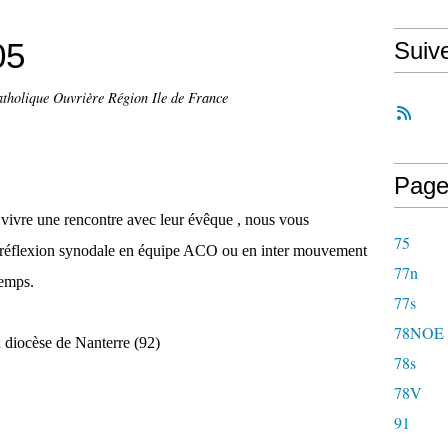
05
Suiv
tholique Ouvrière Région Ile de France
Page
e vivre une rencontre avec leur évêque , nous vous
75
a réflexion synodale en équipe ACO ou en inter mouvement
77n
temps.
77s
78NOE
 diocèse de Nanterre (92)
78s
78V
91